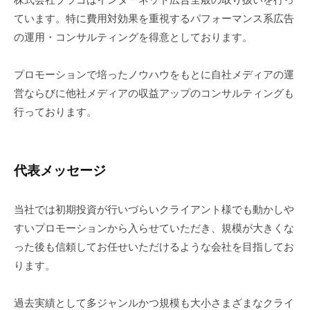
H
代
ネ
ています。特に費用対効果を重視するパフォーマンス系広告
理
O
ッ
の運用・コンサルティングを得意としております。
店
ト
M
広
E
プロモーションで培ったノウハウをもとに自社メディアの運
告
営ならびに他社メディアの収益アップのコンサルティングも
代
2
行っております。
0
理
2
店
1
代表メッセージ
年
4
月
当社では初期投資が行いづらいクライアント様でも動かしや
1
すいプロモーションから入らせていただき、規模が大きくな
9
った後も信頼してお任せいただけるような会社を目指してお
日
ります。
b
y
過去実績として多ジャンルかつ規模も大小さまざまなクライ
B