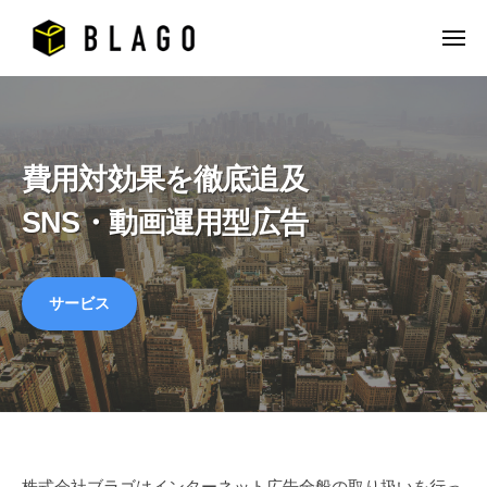
株
ュ
コ
式
ー
ン
メ
会
ニ
株
テ
運
社
ュ
ー
ン
式
用
B
型
L
ツ
会
A
広
へ
社
費用対効果を徹底追及
G
告
ス
B
O
、
SNS・動画運用型広告
キ
L
|
動
ッ
A
イ
画
プ
G
ン
広
サービス
タ
O
告
ー
|
の
ネ
代
イ
ッ
理
ン
ト
店
タ
広
ー
告
株式会社ブラゴはインターネット広告全般の取り扱いを行っ